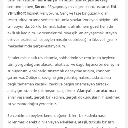
semtinden ben,
Seren
, 23 yaşındayım ve gecelerinizi ısıtacak
Elit
VIP Eskort
hizmeti veriyorum. Genç ve taze bir güzellik olan,
tesettürlüyüm ama serbest ruhumla sınırları zorlayan biriyim. 165
cm boyunda, 55 kilo, kumral, bakımlı, alımlı, hem güzel hem de
akıllı bir kadınım. Görüşmelerimi, rüya gibi anlar yaşamak isteyen
elit ve nezaket sahibi beyleri misafir edebileceğim lüks ve hijyenik
mekanlarımda gerçekleştiriyorum.
Zerafetimle, nazik tavırlarımla, sohbetimle siz centilmen beylerin
tüm yorgunluğunu alacak, rahatlatıcı ve özgürleştirici bir deneyim
sunuyorum. Anal hariç, sınırsız bir deneyime açığım, kondom
şartım var. Öpüşme, sevişme gibi yakınlaşmalarda asla aceleci
değil, tamamen karşılıklı zevki ve bağını önemseyen tarzdaki
anlayışım sizin de çok hoşunuza gidecek.
Alanya
‘da
unutulmaz
anlar yaşamak, gerçek bir kadının, gerçek dokunuşlarını hissetmek
istiyorsanız doğru yerdesiniz.
Siz centilmen beylere kendi değerini bilen, bir kadınla nasıl
ilgilenmesi gerektiğini anlayan erkeklerle, ateşli, tutkulu bir sırrı